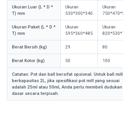
Ukuran Luar (L * D *
Ukuran
Ukuran
T) mm
530*300*340
750*470*565
Ukuran Paket (L * D *
Ukuran
Ukuran
T) mm
595*360*485
820*530*720
Berat Bersih (kg)
29
80
Berat Kotor (kg)
50
100
Catatan: Pot dan ball bersifat opsional. Untuk ball mill
berkapasitas 2L, jika spesifikasi pot mill yang sesuai
adalah 25ml atau 50ml, Anda perlu membeli dudukan
dasar secara terpisah.