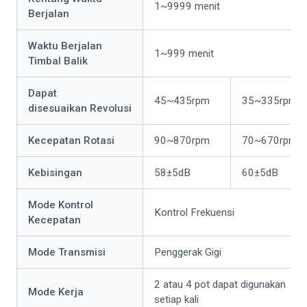
1~9999 menit
Berjalan
Waktu Berjalan
1~999 menit
Timbal Balik
Dapat
45~435rpm
35~335rpm
disesuaikan Revolusi
Kecepatan Rotasi
90~870rpm
70~670rpm
Kebisingan
58±5dB
60±5dB
Mode Kontrol
Kontrol Frekuensi
Kecepatan
Mode Transmisi
Penggerak Gigi
2 atau 4 pot dapat digunakan
Mode Kerja
setiap kali