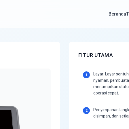
Beranda
T
FITUR UTAMA
Layar: Layar sentuh
1
nyaman, pembuatan 
menampilkan statu
operasi cepat.
Penyimpanan langka
2
disimpan, dan seti