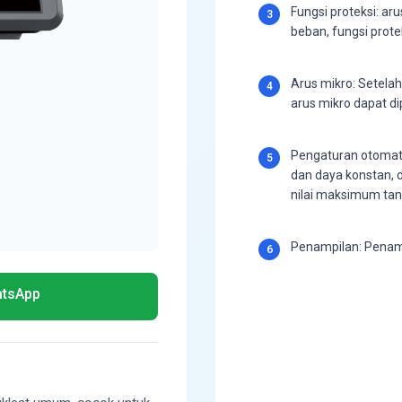
Fungsi proteksi: aru
3
beban, fungsi prot
Arus mikro: Setelah
4
arus mikro dapat d
Pengaturan otomatis
5
dan daya konstan, d
nilai maksimum ta
Penampilan: Penamp
6
atsApp