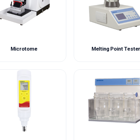
Microtome
Melting Point Teste