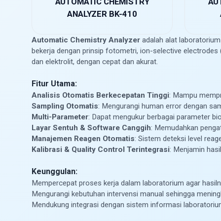
AUTOMATIC CHEMISTRY
AU
ANALYZER BK-410
Automatic Chemistry Analyzer
adalah alat laboratorium 
bekerja dengan prinsip fotometri, ion-selective electrodes
dan elektrolit, dengan cepat dan akurat.
Fitur Utama:
Analisis Otomatis Berkecepatan Tinggi
: Mampu mempro
Sampling Otomatis
: Mengurangi human error dengan samp
Multi-Parameter
: Dapat mengukur berbagai parameter biok
Layar Sentuh & Software Canggih
: Memudahkan pengatu
Manajemen Reagen Otomatis
: Sistem deteksi level rea
Kalibrasi & Quality Control Terintegrasi
: Menjamin hasi
Keunggulan:
Mempercepat proses kerja dalam laboratorium agar hasiln
Mengurangi kebutuhan intervensi manual sehingga meningk
Mendukung integrasi dengan sistem informasi laboratorium