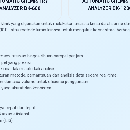
TOMATIC CHEMISTRY
AUTOMATIC CHEMIS
ANALYZER BK-600
ANALYZER BK-120
klinik yang digunakan untuk melakukan analisis kimia darah, urine da
 (ISE), atau metode kimia lainnya untuk mengukur konsentrasi berbaga
ses ratusan hingga ribuan sampel per jam.
el yang presisi.
imia dalam satu kali analisis.
ran metode, pemantauan dan analisis data secara real-time.
gen dan sisa volume untuk efisiensi penggunaan.
l yang akurat dan konsisten.
ya cepat dan tepat.
atkan efisiensi.
 (LIS).