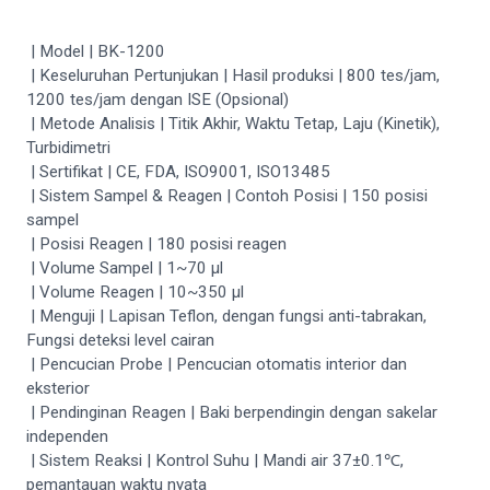
| Model | BK-1200
| Keseluruhan Pertunjukan | Hasil produksi | 800 tes/jam,
1200 tes/jam dengan ISE (Opsional)
| Metode Analisis | Titik Akhir, Waktu Tetap, Laju (Kinetik),
Turbidimetri
| Sertifikat | CE, FDA, ISO9001, ISO13485
| Sistem Sampel & Reagen | Contoh Posisi | 150 posisi
sampel
| Posisi Reagen | 180 posisi reagen
| Volume Sampel | 1~70 μl
| Volume Reagen | 10~350 μl
| Menguji | Lapisan Teflon, dengan fungsi anti-tabrakan,
Fungsi deteksi level cairan
| Pencucian Probe | Pencucian otomatis interior dan
eksterior
| Pendinginan Reagen | Baki berpendingin dengan sakelar
independen
| Sistem Reaksi | Kontrol Suhu | Mandi air 37±0.1℃,
pemantauan waktu nyata