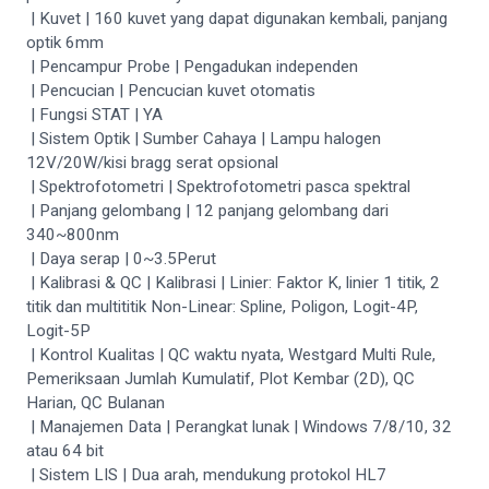
| Kuvet | 160 kuvet yang dapat digunakan kembali, panjang
optik 6mm
| Pencampur Probe | Pengadukan independen
| Pencucian | Pencucian kuvet otomatis
| Fungsi STAT | YA
| Sistem Optik | Sumber Cahaya | Lampu halogen
12V/20W/kisi bragg serat opsional
| Spektrofotometri | Spektrofotometri pasca spektral
| Panjang gelombang | 12 panjang gelombang dari
340~800nm
| Daya serap | 0~3.5Perut
| Kalibrasi & QC | Kalibrasi | Linier: Faktor K, linier 1 titik, 2
titik dan multititik Non-Linear: Spline, Poligon, Logit-4P,
Logit-5P
| Kontrol Kualitas | QC waktu nyata, Westgard Multi Rule,
Pemeriksaan Jumlah Kumulatif, Plot Kembar (2D), QC
Harian, QC Bulanan
| Manajemen Data | Perangkat lunak | Windows 7/8/10, 32
atau 64 bit
| Sistem LIS | Dua arah, mendukung protokol HL7