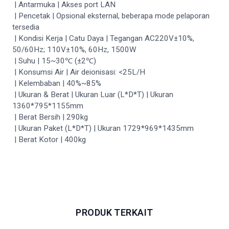
| Antarmuka | Akses port LAN
| Pencetak | Opsional eksternal, beberapa mode pelaporan
tersedia
| Kondisi Kerja | Catu Daya | Tegangan AC220V±10%,
50/60Hz; 110V±10%, 60Hz, 1500W
| Suhu | 15~30℃ (±2℃)
| Konsumsi Air | Air deionisasi: <25L/H
| Kelembaban | 40%~85%
| Ukuran & Berat | Ukuran Luar (L*D*T) | Ukuran
1360*795*1155mm
| Berat Bersih | 290kg
| Ukuran Paket (L*D*T) | Ukuran 1729*969*1435mm
| Berat Kotor | 400kg
PRODUK TERKAIT