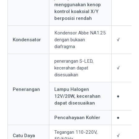
menggunakan kenop
kontrol koaksial X/Y
berposisi rendah
Kondensor Abbe NA1.25
Kondensator
dengan bukaan
√
diafragma
penerangan S-LED,
kecerahan dapat
√
disesuaikan
Penerangan
Lampu Halogen
12V/20W, kecerahan
●
dapat disesuaikan
Pencahayaan Kohler
●
Tegangan 110-220V,
Catu Daya
√
50/60Hz