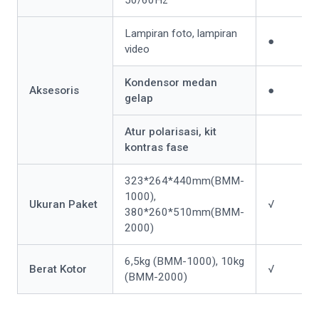
Lampiran foto, lampiran
●
video
Kondensor medan
Aksesoris
●
gelap
Atur polarisasi, kit
kontras fase
323*264*440mm(BMM-
1000),
Ukuran Paket
√
380*260*510mm(BMM-
2000)
6,5kg (BMM-1000), 10kg
Berat Kotor
√
(BMM-2000)