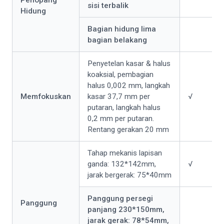
sisi terbalik
Hidung
Bagian hidung lima
bagian belakang
Penyetelan kasar & halus
koaksial, pembagian
halus 0,002 mm, langkah
Memfokuskan
kasar 37,7 mm per
√
putaran, langkah halus
0,2 mm per putaran.
Rentang gerakan 20 mm
Tahap mekanis lapisan
ganda: 132*142mm,
√
jarak bergerak: 75*40mm
Panggung persegi
Panggung
panjang 230*150mm,
jarak gerak: 78*54mm,