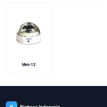
Mini-12
B
Biobase Indonesia