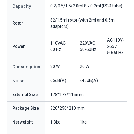
Capacity
0.2/0.5/1.5/2.0ml 8 x 0.2ml (PCR tube)
82/1.5ml rotor (with 2ml and 0.5ml
Rotor
adaptors)
AC110V-
110VAC
220VAC
Power
265V
60 Hz
50/60Hz
50/60Hz
Consumption
30 W
20 W
Noise
65dB(A)
≤45dB(A)
External Size
178*178*115mm
Package Size
320*250*210 mm
Net weight
1.3kg
1kg