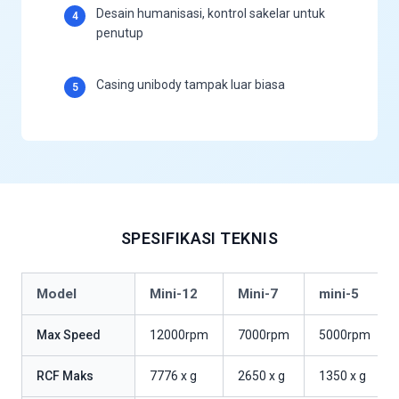
Desain humanisasi, kontrol sakelar untuk
4
penutup
Casing unibody tampak luar biasa
5
SPESIFIKASI TEKNIS
Model
Mini-12
Mini-7
mini-5
Max Speed
12000rpm
7000rpm
5000rpm
RCF Maks
7776 x g
2650 x g
1350 x g