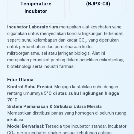
Temperature
(BJPX-CII)
Incubator
Incubator Laboratorium
merupakan alat kesehatan yang
digunakan untuk menyediakan kondisi lingkungan terkendali,
seperti suhu, kelembapan dan kadar CO₂, yang diperlukan
untuk pertumbuhan dan pemeliharaan kultur
mikroorganisme, sel atau jaringan biologis. Alat ini
merupakan perangkat penting dalam penelitian mikrobiologi,
bioteknologi serta industri farmasi.
Fitur Utama:
Kontrol Suhu Presisi
: Menjaga kestabilan suhu dengan
rentang umumnya
5°C di atas suhu lingkungan hingga
70°C
.
Sistem Pemanasan & Sirkulasi Udara Merata
:
Memastikan distribusi panas yang homogen di seluruh ruang
inkubasi.
Model Bervariasi
: Tersedia tipe incubator standar, incubator
CO₂, serta incubator shaker sesuai kebutuhan aplikasi.