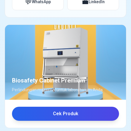
💬
💼
WhatsApp
LinkedIn
Biosafety Cabinet Premium
Perlindungan maksimal untuk laboratorium Anda
Cek Produk